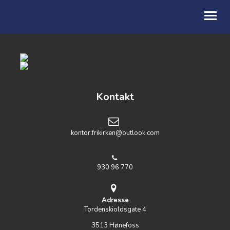
OM OSS
HELAFTEN
Kontakt
TALER
kontor.frikirken@outlook.com
930 96 770
Adresse
Tordenskioldsgate 4
3513 Hønefoss