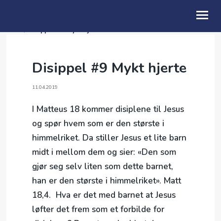
Taler
/
Disippel #9 Mykt hjerte
OM OSS
Disippel #9 Mykt hjerte
HELAFTEN
11.04.2019
TALER
I Matteus 18 kommer disiplene til Jesus
og spør hvem som er den største i
himmelriket. Da stiller Jesus et lite barn
midt i mellom dem og sier: «Den som
gjør seg selv liten som dette barnet,
han er den største i himmelriket». Matt
18,4. Hva er det med barnet at Jesus
løfter det frem som et forbilde for