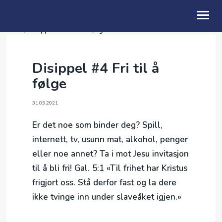
Taler
/
Disippel #4 Fri til å følge
OM OSS
Disippel #4 Fri til å
HELAFTEN
følge
TALER
31.03.2021
Er det noe som binder deg? Spill,
internett, tv, usunn mat, alkohol, penger
eller noe annet? Ta i mot Jesu invitasjon
til å bli fri! Gal. 5:1 «Til frihet har Kristus
frigjort oss. Stå derfor fast og la dere
ikke tvinge inn under slaveåket igjen.»