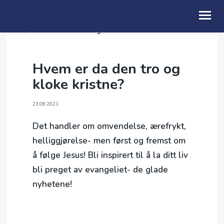
Taler
/
Hvem er da den tro og kloke kristne?
OM OSS
Hvem er da den tro og
HELAFTEN
kloke kristne?
TALER
23.08.2021
Det handler om omvendelse, ærefrykt,
helliggjørelse- men først og fremst om
å følge Jesus! Bli inspirert til å la ditt liv
bli preget av evangeliet- de glade
nyhetene!