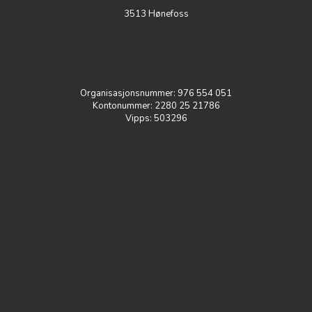
3513 Hønefoss
Organisasjonsnummer:
976 554 051
Kontonummer:
2
280 25 21786
Vipps: 503296