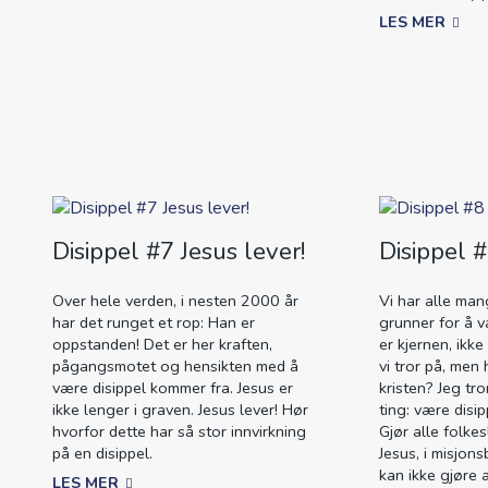
LES MER
Disippel #7 Jesus lever!
Disippel 
Over hele verden, i nesten 2000 år
Vi har alle man
har det runget et rop: Han er
grunner for å v
oppstanden! Det er her kraften,
er kjernen, ikke
pågangsmotet og hensikten med å
vi tror på, men
være disippel kommer fra. Jesus er
kristen? Jeg tro
ikke lenger i graven. Jesus lever! Hør
ting: være disip
hvorfor dette har så stor innvirkning
Gjør alle folkesl
på en disippel.
Jesus, i misjon
kan ikke gjøre a
LES MER