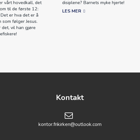
er vårt hovedkall, det
disiplene? Barnets myke hjerte!
om til de første 12:
LES MER
Det er hva det er å
En som følger Jesus.
 det, vil han gjøre
efiskere!
Kontakt
kontor.frikirken@outlook.com