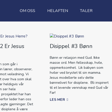
OM OSS
HELAFTEN
TALER
2 Er Jesus
Disippel #3 Bønn
Bønn er relasjon med Gud. Ikke
masse ord. Men fellesskap, hvile,
en som går i
oppmerksomhet. Lik babyen som
in lærer, observerer,
hviler ved brystet til sin mamma.
 mot veiledning. Vi
Jesus modellerte selv dette
kt over hva som skal
bønnelivet for disiplene. Bli inspirert
ar heldigvis vår
til et levende vennskap med Gud vår
n ser hele
Far!
 prosjektet har han
Derfor leder han oss
LES MER
glagte gjerninger. Det
r disiplene å være