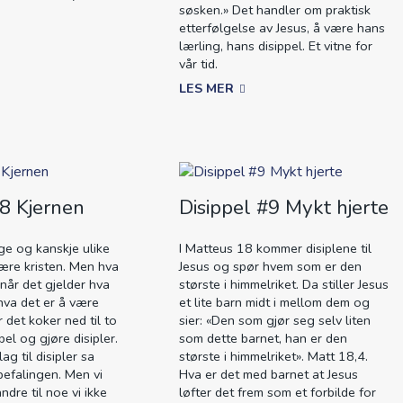
søsken.» Det handler om praktisk
etterfølgelse av Jesus, å være hans
lærling, hans disippel. Et vitne for
vår tid.
LES MER
#8 Kjernen
Disippel #9 Mykt hjerte
ge og kanskje ulike
I Matteus 18 kommer disiplene til
ære kristen. Men hva
Jesus og spør hvem som er den
 når det gjelder hva
største i himmelriket. Da stiller Jesus
 hva det er å være
et lite barn midt i mellom dem og
r det koker ned til to
sier: «Den som gjør seg selv liten
pel og gjøre disipler.
som dette barnet, han er den
ag til disipler sa
største i himmelriket». Matt 18,4.
sbefalingen. Men vi
Hva er det med barnet at Jesus
ndre til noe vi ikke
løfter det frem som et forbilde for