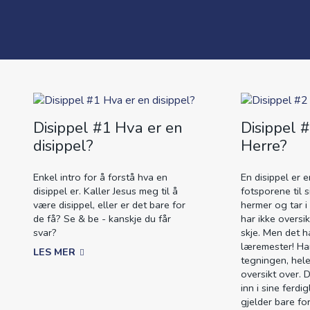
Disippel #1 Hva er en
Disippel #
disippel?
Herre?
Enkel intro for å forstå hva en
En disippel er 
disippel er. Kaller Jesus meg til å
fotsporene til s
være disippel, eller er det bare for
hermer og tar i
de få? Se & be - kanskje du får
har ikke oversi
svar?
skje. Men det h
læremester! Ha
LES MER
tegningen, hele
oversikt over. 
inn i sine ferdi
gjelder bare fo