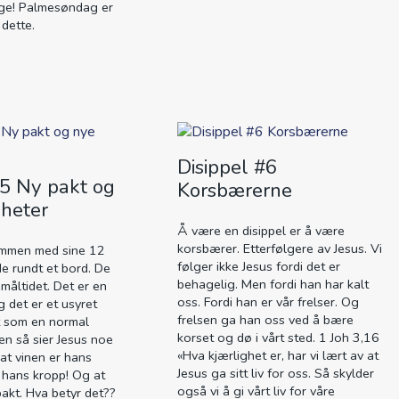
ige! Palmesøndag er
dette.
Disippel #6
#5 Ny pakt og
Korsbærerne
heter
Å være en disippel er å være
korsbærer. Etterfølgere av Jesus. Vi
sammen med sine 12
følger ikke Jesus fordi det er
de rundt et bord. De
behagelig. Men fordi han har kalt
emåltidet. Det er en
oss. Fordi han er vår frelser. Og
g det er et usyret
frelsen ga han oss ved å bære
t som en normal
korset og dø i vårt sted. 1 Joh 3,16
en så sier Jesus noe
«Hva kjærlighet er, har vi lært av at
 at vinen er hans
Jesus ga sitt liv for oss. Så skylder
 hans kropp! Og at
også vi å gi vårt liv for våre
pakt. Hva betyr det??