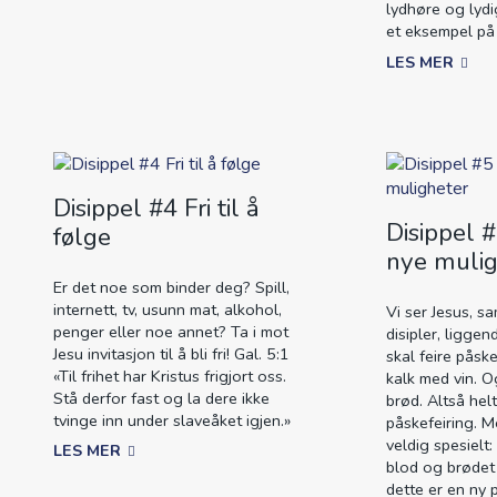
lydhøre og lyd
et eksempel på 
LES MER
Disippel #4 Fri til å
Disippel 
følge
nye mulig
Er det noe som binder deg? Spill,
internett, tv, usunn mat, alkohol,
Vi ser Jesus, 
penger eller noe annet? Ta i mot
disipler, liggen
Jesu invitasjon til å bli fri! Gal. 5:1
skal feire påsk
«Til frihet har Kristus frigjort oss.
kalk med vin. O
Stå derfor fast og la dere ikke
brød. Altså hel
tvinge inn under slaveåket igjen.»
påskefeiring. M
veldig spesielt:
LES MER
blod og brødet
dette er en ny 