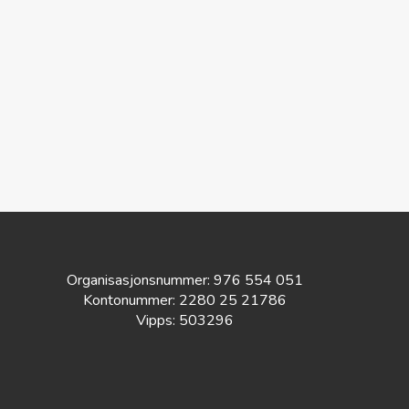
Organisasjonsnummer:
976 554 051
Kontonummer:
2
280 25 21786
Vipps: 503296